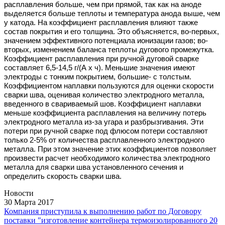
расплавления больше, чем при прямой, так как на аноде
выделяется больше теплоты и температура анода выше, чем
у катода. На коэффициент расплавления влияют также
состав покрытия и его толщина. Это объясняется, во-первых,
значением эффективного потенциала ионизации газов; во-
вторых, изменением баланса теплоты дугового промежутка.
Коэффициент расплавления при ручной дуговой сварке
составляет 6,5-14,5 г/(А х ч). Меньшие значения имеют
электроды с тонким покрытием, большие- с толстым.
Коэффициентом наплавки пользуются для оценки скорости
сварки шва, оценивая количество электродного металла,
введенного в свариваемый шов. Коэффициент наплавки
меньше коэффициента расплавления на величину потерь
электродного металла из-за угара и разбрызгивания. Эти
потери при ручной сварке под флюсом потери составляют
только 2-5% от количества расплавленного электродного
металла. При этом значение этих коэффициентов позволяет
произвести расчет необходимого количества электродного
металла для сварки шва установленного сечения и
определить скорость сварки шва.
Новости
30 Марта 2017
Компания приступила к выполнению работ по Договору
поставки "изготовление контейнера термоизолированного 20