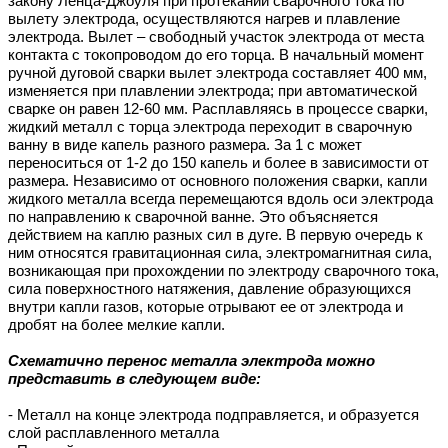
закону Ленца-Джоуля при протекании сварочного тока по
вылету электрода, осуществляются нагрев и плавление
электрода. Вылет – свободный участок электрода от места
контакта с токопроводом до его торца. В начальный момент
ручной дуговой сварки вылет электрода составляет 400 мм,
изменяется при плавлении электрода; при автоматической
сварке он равен 12-60 мм. Расплавляясь в процессе сварки,
жидкий металл с торца электрода переходит в сварочную
ванну в виде капель разного размера. За 1 с может
переноситься от 1-2 до 150 капель и более в зависимости от
размера. Независимо от основного положения сварки, капли
жидкого металла всегда перемещаются вдоль оси электрода
по направлению к сварочной ванне. Это объясняется
действием на каплю разных сил в дуге. В первую очередь к
ним относятся гравитационная сила, электромагнитная сила,
возникающая при прохождении по электроду сварочного тока,
сила поверхностного натяжения, давление образующихся
внутри капли газов, которые отрывают ее от электрода и
дробят на более мелкие капли.
Схематично перенос металла электрода можно
представить в следующем виде:
- Металл на конце электрода подправляется, и образуется
слой расплавленного металла