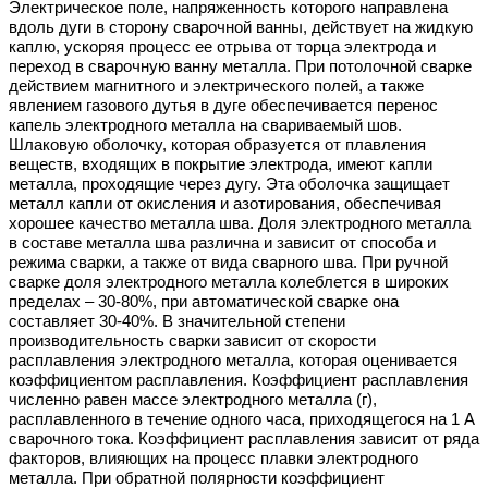
Электрическое поле, напряженность которого направлена
вдоль дуги в сторону сварочной ванны, действует на жидкую
каплю, ускоряя процесс ее отрыва от торца электрода и
переход в сварочную ванну металла. При потолочной сварке
действием магнитного и электрического полей, а также
явлением газового дутья в дуге обеспечивается перенос
капель электродного металла на свариваемый шов.
Шлаковую оболочку, которая образуется от плавления
веществ, входящих в покрытие электрода, имеют капли
металла, проходящие через дугу. Эта оболочка защищает
металл капли от окисления и азотирования, обеспечивая
хорошее качество металла шва. Доля электродного металла
в составе металла шва различна и зависит от способа и
режима сварки, а также от вида сварного шва. При ручной
сварке доля электродного металла колеблется в широких
пределах – 30-80%, при автоматической сварке она
составляет 30-40%. В значительной степени
производительность сварки зависит от скорости
расплавления электродного металла, которая оценивается
коэффициентом расплавления. Коэффициент расплавления
численно равен массе электродного металла (г),
расплавленного в течение одного часа, приходящегося на 1 А
сварочного тока. Коэффициент расплавления зависит от ряда
факторов, влияющих на процесс плавки электродного
металла. При обратной полярности коэффициент