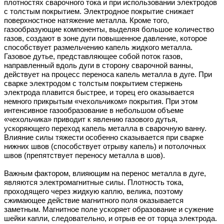
плотностях сварочного тока и при использовании электродов
с толстым покрытием. Электродное покрытие снижает
поверхностное натяжение металла. Кроме того,
газообразующие компоненты, выделяя большое количество
газов, создают в зоне дуги повышенное давление, которое
способствует размельчению капель жидкого металла.
Газовое дутье, представляющее собой поток газов,
направленный вдоль дуги в сторону сварочной ванны,
действует на процесс переноса капель металла в дуге. При
сварке электродом с толстым покрытием стержень
электрода плавится быстрее, и торец его оказывается
немного прикрытым «чехольчиком» покрытия. При этом
интенсивное газообразование в небольшом объеме
«чехольчика» приводит к явлению газового дутья,
ускоряющего переход капель металла в сварочную ванну.
Влияние силы тяжести особенно сказывается при сварке
нижних швов (способствует отрыву капель) и потолочных
швов (препятствует переносу металла в шов).
Важным фактором, влияющим на перенос металла в дуге,
являются электромагнитные силы. Плотность тока,
проходящего через жидкую каплю, велика, поэтому
сжимающее действие магнитного поля оказывается
заметным. Магнитное поле ускоряет образование и сужение
шейки капли, следовательно, и отрыв ее от торца электрода.