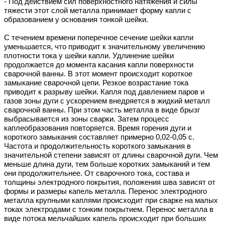
- Под действием сил поверхностного натяжения и силы
тяжести этот слой металла принимает форму капли с
образованием у основания тонкой шейки.
С течением времени поперечное сечение шейки капли
уменьшается, что приводит к значительному увеличению
плотности тока у шейки капли. Удлинение шейки
продолжается до момента касания капли поверхности
сварочной ванны. В этот момент происходит короткое
замыкание сварочной цепи. Резкое возрастание тока
приводит к разрыву шейки. Капля под давлением паров и
газов зоны дуги с ускорением внедряется в жидкий металл
сварочной ванны. При этом часть металла в виде брызг
выбрасывается из зоны сварки. Затем процесс
каплеобразования повторяется. Время горения дуги и
короткого замыкания составляет примерно 0,02-0,05 с.
Частота и продолжительность короткого замыкания в
значительной степени зависят от длины сварочной дуги. Чем
меньше длина дуги, тем больше коротких замыканий и тем
они продолжительнее. От сварочного тока, состава и
толщины электродного покрытия, положения шва зависят от
формы и размеры капель металла. Перенос электродного
металла крупными каплями происходит при сварке на малых
токах электродами с тонким покрытием. Перенос металла в
виде потока мельчайших капель происходит при больших